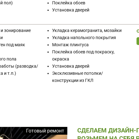
й пол)
Поклейка обоев
Установка дверей
 и зонирование
Укладка керамогранита, мозайки
ки
Укладка напольного покрытия
ен под маяк
Монтаж плинтуса
Поклейка обоев под покраску,
ого пола
окраска
работы (разводка/
Установка дверей
 и т.п.)
Эксклюзивные потолки/
конструкции из ГКЛ
СДЕЛАЕМ ДИЗАЙН-П
Готовый ремонт
ВОЗЬМЕМ НА СЕБЯ 