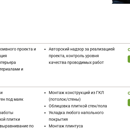
зивного проекта и
Авторский надзор за реализацией
ация
проекта, контроль уровня
нтерьера
качества проводимых работ
териалами и
ки
Монтаж конструкций из ГКЛ
ен под маяк
(потолок/стены)
Облицовка плиткой стен/пола
 работы
Укладка любого напольного
ной плитки
покрытия
(выравнивание по
Монтаж плинтуса